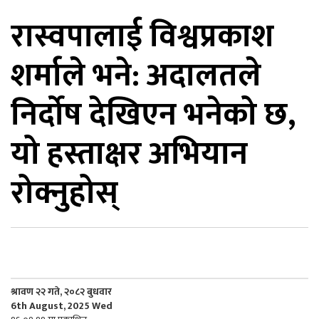
रास्वपालाई विश्वप्रकाश
िकोड
शर्माले भने: अदालतले
ोना
ेश
निर्दोष देखिएन भनेको छ,
यो हस्ताक्षर अभियान
रोक्नुहोस्
श्रावण २२ गते, २०८२ बुधवार
6th August, 2025 Wed