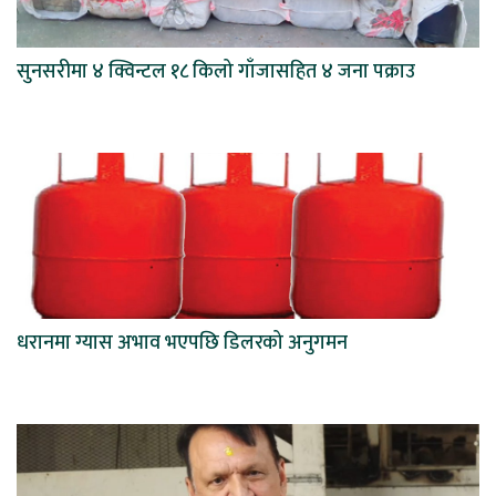
सुनसरीमा ४ क्विन्टल १८ किलो गाँजासहित ४ जना पक्राउ
धरानमा ग्यास अभाव भएपछि डिलरको अनुगमन