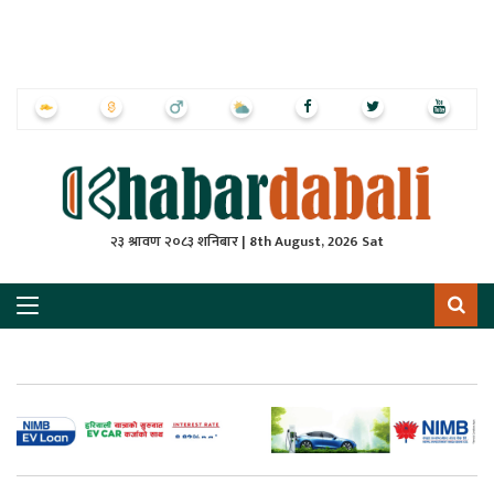
ृष्‍ठ
ाचार
पत्रिका
्राष्ट्रिय
२३ श्रावण २०८३ शनिबार | 8th August, 2026 Sat
स
ली
ली
लकुद
ेश