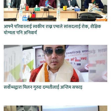
आफ्नै परिवारलाई स्वकीय राख्न एमाले सांसदलाई रोक, शैक्षिक
योग्यता पनि अनिवार्य
सर्वोच्चद्वारा मिलन गुरुङ दम्पतीलाई अन्तिम सफाइ