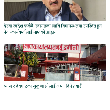
देउवा स्वदेश फर्कंदै, स्वागतका लागि विमानस्थलमा उपस्थित हुन
नेता-कार्यकर्तालाई महतको आह्वान
व्यास र देवघाटका सुकुम्वासीलाई जग्गा दिने तयारी