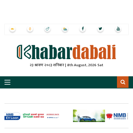
ृष्‍ठ
ाचार
पत्रिका
्राष्ट्रिय
२३ श्रावण २०८३ शनिबार | 8th August, 2026 Sat
स
ली
ली
लकुद
ेश