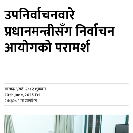
उपनिर्वाचनवारे
िकोड
प्रधानमन्त्रीसँग निर्वाचन
ोना
ेश
आयोगको परामर्श
आषाढ़ ६ गते, २०८२ शुक्रवार
20th June, 2025 Fri
१४:३६:०६ मा प्रकाशित