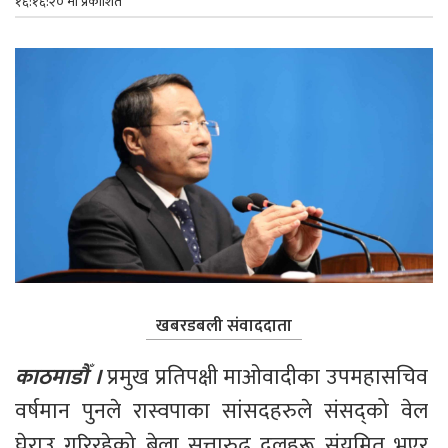
१६:१६:२० मा प्रकाशित
खबरडबली संवाददाता
काठमाडौँ । 
प्रमुख प्रतिपक्षी माओवादीका उपमहासचिव 
वर्षमान पुनले रास्वपाका सांसदहरुले संसद्को वेल 
घेराउ गरिरहेको बेला सत्तारुढ दलहरू संयमित भएर 