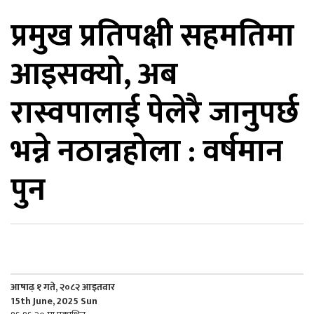
प्रमुख प्रतिपक्षी सहमतिमा
िकोड
आइसक्यो, अब
ोना
ेश
रास्वपालाई पेलेरै जानुपर्छ
भन्ने नठान्नहोला : वर्षमान
पुन
आषाढ़ १ गते, २०८२ आइतवार
15th June, 2025 Sun