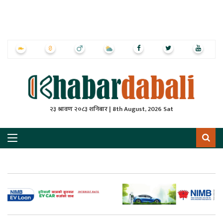
ृष्‍ठ
ाचार
पत्रिका
्राष्ट्रिय
२३ श्रावण २०८३ शनिबार | 8th August, 2026 Sat
स
ली
ली
लकुद
ेश