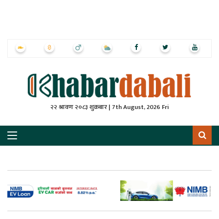
ृष्‍ठ
ाचार
पत्रिका
्राष्ट्रिय
२२ श्रावण २०८३ शुक्रबार | 7th August, 2026 Fri
स
ली
ली
लकुद
ेश