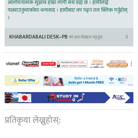
आलोचनात्मक सुझाव हाम्रा लागी सधै ग्रह्य छ । हामीलाई
पछ्याउनुभएकोमा धन्यवाद । हामीबाट थप पढ्न तल क्लिक गर्नुहोस्
।
KHABARDABALI DESK–PB
का अरु लेखहरु पढ्नुस्
प्रतिकृया लेख्नुहोस्: