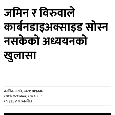
जमिन र विरुवाले
िकोड
कार्बनडाइअक्साइड सोस्न
ोना
ेश
नसकेको अध्ययनको
खुलासा
कार्तिक ४ गते, २०८१ आइतवार
20th October, 2024 Sun
१०:३३:३४ मा प्रकाशित