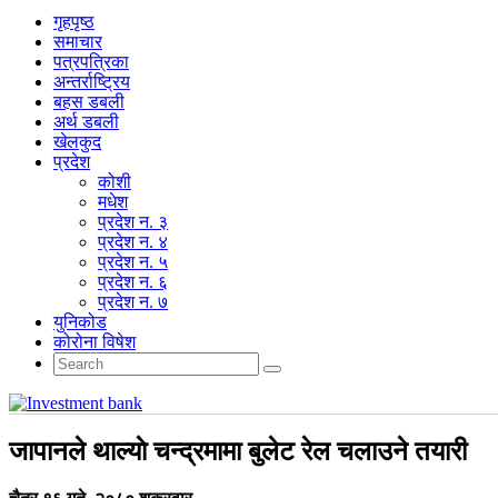
गृहपृष्‍ठ
समाचार
पत्रपत्रिका
अन्तर्राष्ट्रिय
बहस डबली
अर्थ डबली
खेलकुद
प्रदेश
कोशी
मधेश
प्रदेश न. ३
प्रदेश न. ४
प्रदेश न. ५
प्रदेश न. ६
प्रदेश न. ७
युनिकोड
कोरोना विषेश
जापानले थाल्याे चन्द्रमामा बुलेट रेल चलाउने तयारी