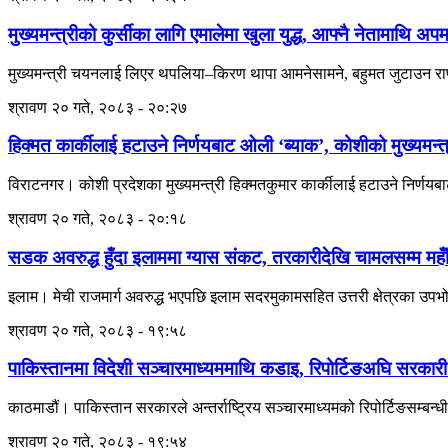
मुख्यमन्त्रीको कुर्सीका लागि एमालेमा खुला युद्ध, आफ्नै नेतामाथि अप
मुख्यमन्त्री चयनलाई लिएर थपलिया–किरण थापा आमनेसामने, बहुमत जुटाउन राप
श्रावण २० गते, २०८३ - २०:२७
हिक्मत कार्कीलाई हटाउने निर्णयबाट ओली ‘ब्याक’, कोशीको मुख्यमन्त्
विराटनगर। कोशी प्रदेशका मुख्यमन्त्री हिक्मतकुमार कार्कीलाई हटाउने निर्णयबाट
श्रावण २० गते, २०८३ - २०:१८
सडक अवरुद्ध हुँदा इलाममा ग्यास संकट, तरकारीदेखि चामलसम्म महँ
इलाम। मेची राजमार्ग अवरुद्ध भएपछि इलाम सदरमुकामसहित उत्तरी क्षेत्रका उपभ
श्रावण २० गते, २०८३ - १९:५८
पाकिस्तानमा विदेशी सञ्चारमाध्यममाथि कडाइ, रिपोर्टिङअघि सरकारी
काठमाडौं। पाकिस्तान सरकारले अन्तर्राष्ट्रिय सञ्चारमाध्यमको रिपोर्टिङसम्बन्धी न
श्रावण २० गते, २०८३ - १९:५४