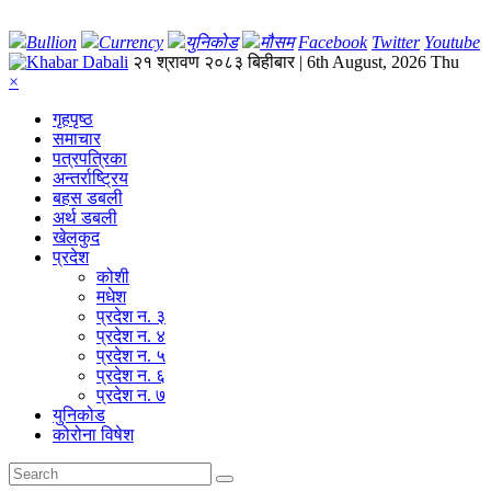
Bullion
Currency
युनिकोड
मौसम
Facebook
Twitter
Youtube
२१ श्रावण २०८३ बिहीबार | 6th August, 2026 Thu
×
गृहपृष्‍ठ
समाचार
पत्रपत्रिका
अन्तर्राष्ट्रिय
बहस डबली
अर्थ डबली
खेलकुद
प्रदेश
कोशी
मधेश
प्रदेश न. ३
प्रदेश न. ४
प्रदेश न. ५
प्रदेश न. ६
प्रदेश न. ७
युनिकोड
कोरोना विषेश