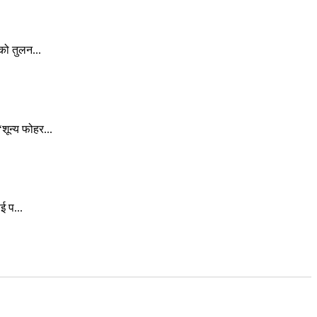
को तुलन...
ून्य फोहर...
ई प...