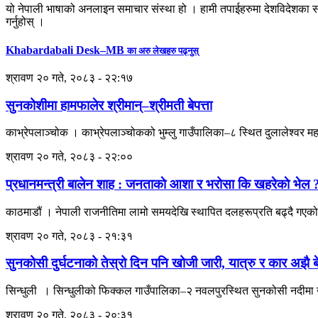
यो नेपाली भाषाको अनलाइन समाचार संस्था हो । हामी तपाईहरुमा देशविदेशका स
गर्नुहोस् ।
Khabardabali Desk–MB
का अरु लेखहरु पढ्नुस्
श्रावण २० गते, २०८३ - २२:१७
सुनकोशीमा हामफालेर श्रीमान्–श्रीमती बेपत्ता
काभ्रेपलाञ्चोक । काभ्रेपलाञ्चोकको भुम्लु गाउँपालिका–८ स्थित दुलालेश्वर म
श्रावण २० गते, २०८३ - २२:००
प्रधानमन्त्री बालेन शाह : जनताकाे आशा र भरोसा कि खहरेकाे भेल 
काठमाडौं । नेपाली राजनीतिमा लामो समयदेखि स्थापित दलहरूप्रति बढ्दै गएको 
श्रावण २० गते, २०८३ - २१:३१
सुनकोसी दुर्घटनाको तेस्रो दिन पनि खोजी जारी, यात्रु र कार अझै बे
सिन्धुली । सिन्धुलीको फिक्कल गाउँपालिका–२ नवलपुरस्थित सुनकोसी नदीमा खस
श्रावण २० गते, २०८३ - २०:३१