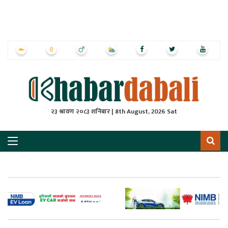
ृष्‍ठ
ाचार
पत्रिका
्राष्ट्रिय
२३ श्रावण २०८३ शनिबार | 8th August, 2026 Sat
स
ली
ली
लकुद
ेश