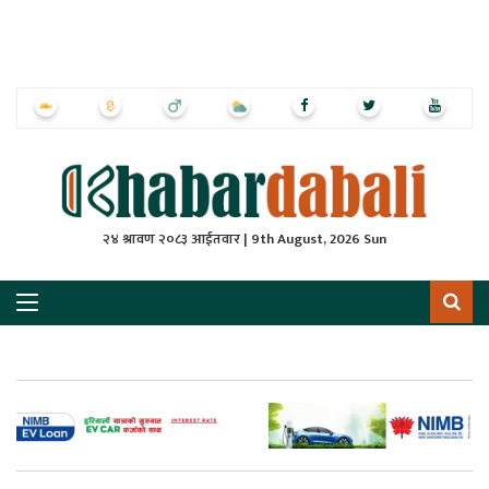
ृष्‍ठ
ाचार
पत्रिका
्राष्ट्रिय
२४ श्रावण २०८३ आईतवार | 9th August, 2026 Sun
स
ली
ली
लकुद
ेश