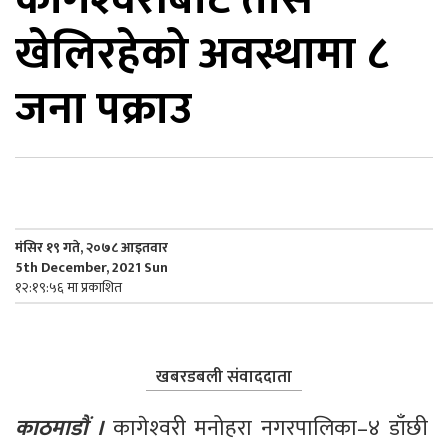
खेलिरहेको अवस्थामा ८
िकोड
जना पक्राउ
ोना
ेश
मंसिर १९ गते, २०७८ आइतवार
5th December, 2021 Sun
१२:१९:५६ मा प्रकाशित
खबरडबली संवाददाता
काठमाडौं । 
कागेश्‍वरी मनोहरा नगरपालिका–४ डाँछी 