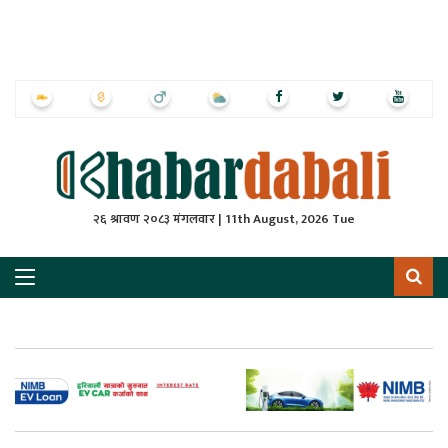
ृष्‍ठ
ाचार
पत्रिका
्राष्ट्रिय
२६ श्रावण २०८३ मंगलवार | 11th August, 2026 Tue
स
ली
ली
लकुद
ेश