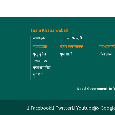
Team Khabardabali
सम्पादक :
अन्जन पराजुली
संवाददाता
बजार व्यवस्थापक
प्रबन्धक निर
फुलु भुजेल
पुष्प ओली
गोमा आले
गणेश पाण्डे
कृति सापकोटा
सूर्य शर्मा
Nepal Government, Inf
Facebook
Twitter
Youtube
Google