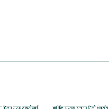
वारा मिलन गुरुङ दम्पतीलाई
आर्थिक सुस्तता हटाउन निजी क्षेत्रसँग