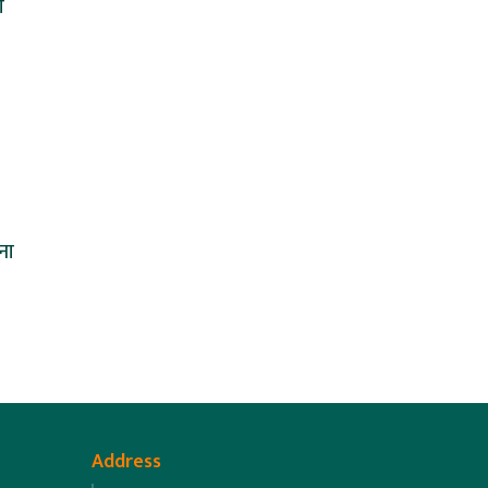
ा
ना
Address