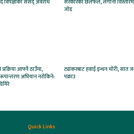
दै विपक्षीको संसद् अवरोध
सरकारको छलफल, लगानी विस्तारम
जोड
्रक्रिया आफ्नै ठाउँमा,
ट्यांकरबाट हवाई इन्धन चोरी, सात ज
ो रूपान्तरण अभियान नरोकिने:
पक्राउ
घिमिरे
Quick Links