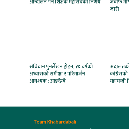
आन्दोलन गर्ने शिक्षक महासंघको निर्णय
जवाफ माग्
जारी
संविधान पुनर्लेखन होइन, १० वर्षको
अदालतको प
अभ्यासको समीक्षा र परिमार्जन
कांग्रेसक
आवश्यक : आङदेम्बे
महामन्त्री 
Team Khabardabali