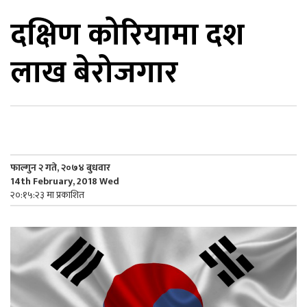
दक्षिण कोरियामा दश
िकोड
लाख बेरोजगार
ोना
ेश
फाल्गुन २ गते, २०७४ बुधवार
14th February, 2018 Wed
२०:१५:२३ मा प्रकाशित