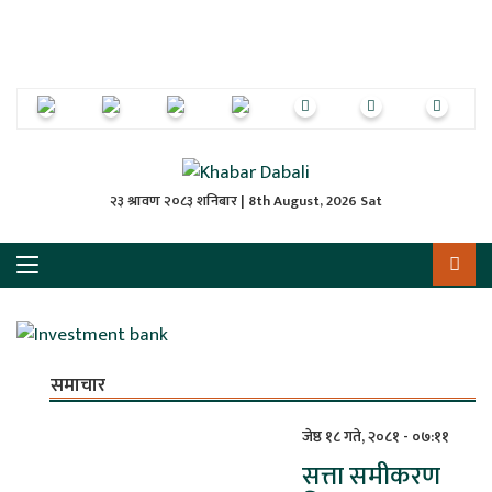
ृष्‍ठ
ाचार
पत्रिका
्राष्ट्रिय
२३ श्रावण २०८३ शनिबार | 8th August, 2026 Sat
स
ली
ली
समाचार
लकुद
जेष्ठ १८ गते, २०८१ - ०७:११
सत्ता समीकरण
ेश