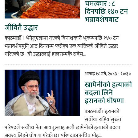
चमत्कार : ८
दिनपछि १४० टन
भग्नावशेषबाट
जीवितै उद्धार
काठमाडौं । भेनेजुएलामा गएको विनाशकारी भूकम्पपछि १४० टन
भग्नावशेषमुनि आठ दिनसम्म फसेका एक व्यक्तिको जीवितै उद्धार
गरिएको छ। यो उद्धारलाई हालसम्मकै सबैभ...
आषाढ़ १८ गते, २०८३ - १०:३०
खामेनीको हत्याको
बदला लिने
इरानको घोषणा
काठमाडौं। इरानको
सर्वोच्च राष्ट्रिय सुरक्षा
परिषद्ले सर्वोच्च नेता आयतुल्लाह अली खामेनीको हत्याको बदला
अवश्य लिइने घोषणा गरेको छ। परिषद्का सचिव मोह...