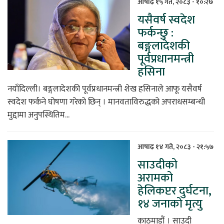
आषाढ़ १५ गते, २०८३ - १०:२७
यसैवर्ष स्वदेश
फर्कन्छु :
बङ्गलादेशकी
पूर्वप्रधानमन्त्री
हसिना
नयाँदिल्ली। बङ्गलादेशकी पूर्वप्रधानमन्त्री शेख हसिनाले आफू यसैवर्ष
स्वदेश फर्कने घोषणा गरेको छिन् । मानवताविरुद्धको अपराधसम्बन्धी
मुद्दामा अनुपस्थितिम...
आषाढ़ १४ गते, २०८३ - २१:५७
साउदीको
अरामको
हेलिकप्टर दुर्घटना,
१४ जनाको मृत्यु
काठमाडौं । साउदी