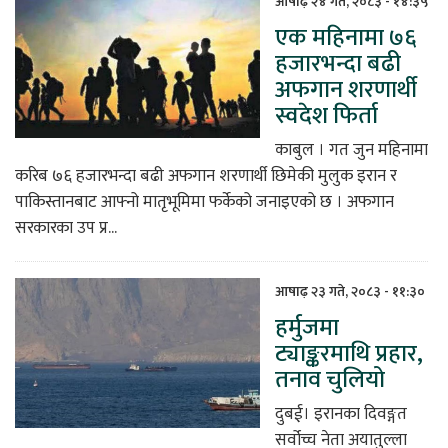
आषाढ़ २४ गते, २०८३ - १४:३५
एक महिनामा ७६
िकोड
हजारभन्दा बढी
अफगान शरणार्थी
ोना
स्वदेश फिर्ता
ेश
काबुल । गत जुन महिनामा
करिब ७६ हजारभन्दा बढी अफगान शरणार्थी छिमेकी मुलुक इरान र
पाकिस्तानबाट आफ्नो मातृभूमिमा फर्केको जनाइएको छ । अफगान
सरकारका उप प्र...
आषाढ़ २३ गते, २०८३ - ११:३०
हर्मुजमा
ट्याङ्करमाथि प्रहार,
तनाव चुलियो
दुबई। इरानका दिवङ्गत
सर्वोच्च नेता अयातुल्ला