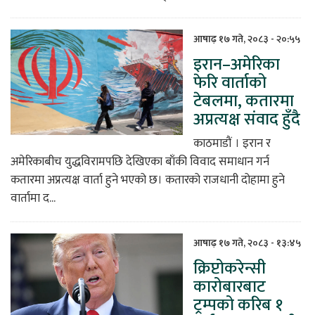
आषाढ़ १७ गते, २०८३ - २०:५५
इरान–अमेरिका
फेरि वार्ताको
टेबलमा, कतारमा
अप्रत्यक्ष संवाद हुँदै
काठमाडौं । इरान र
अमेरिकाबीच युद्धविरामपछि देखिएका बाँकी विवाद समाधान गर्न
कतारमा अप्रत्यक्ष वार्ता हुने भएको छ। कतारको राजधानी दोहामा हुने
वार्तामा द...
आषाढ़ १७ गते, २०८३ - १३:४५
क्रिप्टोकरेन्सी
कारोबारबाट
ट्रम्पको करिब १