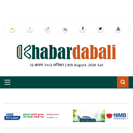
ृष्‍ठ
ाचार
पत्रिका
्राष्ट्रिय
२३ श्रावण २०८३ शनिबार | 8th August, 2026 Sat
स
ली
ली
लकुद
ेश