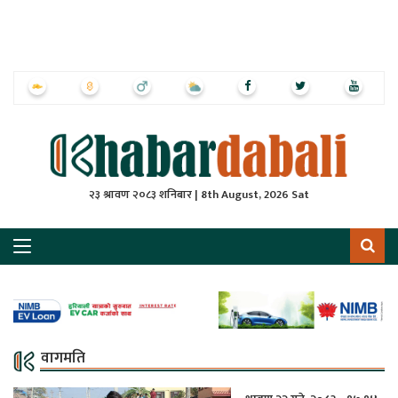
ृष्‍ठ
ाचार
पत्रिका
्राष्ट्रिय
२३ श्रावण २०८३ शनिबार | 8th August, 2026 Sat
स
ली
ली
लकुद
वागमति
ेश