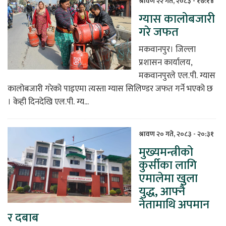
श्रावण २२ गते, २०८३ - १७:१४
ग्यास कालोबजारी
िकोड
गरे जफत
ोना
मकवानपुर। जिल्ला
ेश
प्रशासन कार्यालय,
मकवानपुरले एल.पी. ग्यास
कालोबजारी गरेको पाइएमा त्यस्ता ग्यास सिलिण्डर जफत गर्ने भएको छ
। केही दिनदेखि एल.पी. ग्य...
श्रावण २० गते, २०८३ - २०:३१
मुख्यमन्त्रीको
कुर्सीका लागि
एमालेमा खुला
युद्ध, आफ्नै
नेतामाथि अपमान
र दबाब