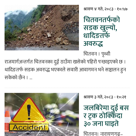
श्रावण ४ गते, २०८३ - १०:५७
चितवनतर्फको
सडक खुल्यो,
धादिङतर्फ
अवरुद्ध
चितवन । पृथ्वी
राजमार्गअन्तर्गत चितवनका दुई ठाउँमा खसेको पहिरो पन्छाइएको छ ।
धादिङतर्फ सडक अवरुद्ध भएकाले सवारी आवागमन भने सञ्चालन हुन
सकेको छैन । ...
श्रावण ३ गते, २०८३ - १०:२१
जलबिरेमा दुई बस
र ट्रक ठोक्किँदा
३० जना घाइते
चितवन। नारायणगढ–