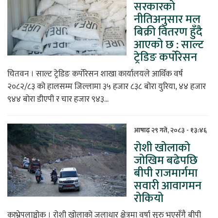
सरकारको
नीतिअनुसार मल
बिक्री वितरण हुँदै
आएको छ : साल्ट
ट्रेडिङ कर्पोरेसन
चितवन । साल्ट ट्रेडिङ कर्पोरेसन शाखा कार्यालयले आर्थिक वर्ष
२०८२/८३ को हालसम्म जिल्लामा ३५ हजार ८३८ बोरा युरिया, ४४ हजार
९४४ बोरा डीएपी र चार हजार ९४३...
आषाढ़ २९ गते, २०८३ - १३:४६
रोशी खोलाको
जोखिम बढेपछि
बीपी राजमार्गमा
सवारी आवागमन
रोकियो
काभ्रेपलाञ्चोक । रोशी खोलाको जलाधार क्षेत्रमा वर्षा सुरु भएसँगै बीपी