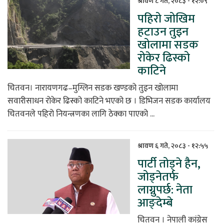
श्रावण ८ गते, २०८३ - १२:०९
पहिरो जोखिम
िकोड
हटाउन तुइन
खोलामा सडक
ोना
रोकेर ढिस्को
ेश
काटिने
चितवन। नारायणगढ–मुग्लिन सडक खण्डको तुइन खोलामा
सवारीसाधन रोकेर ढिस्को काटिने भएको छ । डिभिजन सडक कार्यालय
चितवनले पहिरो नियन्त्रणका लागि ठेक्का पाएको ...
श्रावण ६ गते, २०८३ - १२:५५
पार्टी तोड्ने हैन,
जोड्नेतर्फ
लाग्नुपर्छ: नेता
आङ्देम्बे
चितवन । नेपाली कांग्रेस