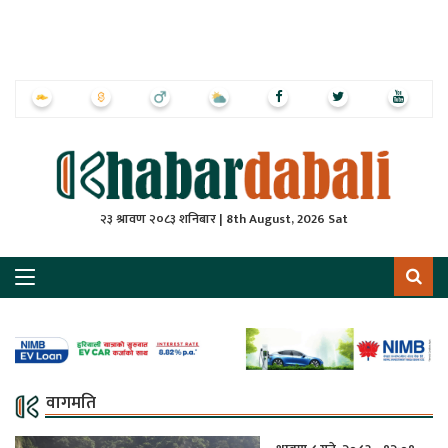
ृष्‍ठ
ाचार
पत्रिका
्राष्ट्रिय
२३ श्रावण २०८३ शनिबार | 8th August, 2026 Sat
स
ली
ली
लकुद
वागमति
ेश