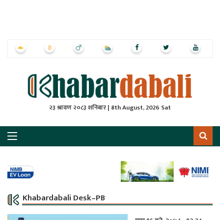
ृष्‍ठ
ाचार
पत्रिका
्राष्ट्रिय
२३ श्रावण २०८३ शनिबार | 8th August, 2026 Sat
स
ली
ली
लकुद
Khabardabali Desk–PB
ेश