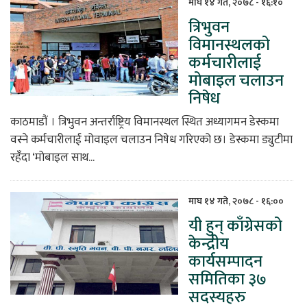
माघ १४ गते, २०७८ - १६:१०
त्रिभुवन
विमानस्थलको
कर्मचारीलाई
मोबाइल चलाउन
निषेध
काठमाडौं । त्रिभुवन अन्तर्राष्ट्रिय विमानस्थल स्थित अध्यागमन डेस्कमा
वस्ने कर्मचारीलाई मोवाइल चलाउन निषेध गरिएको छ। डेस्कमा ड्युटीमा
रहँदा ‘मोबाइल साथ...
माघ १४ गते, २०७८ - १६:००
यी हुन् काँग्रेसको
केन्द्रीय
कार्यसम्पादन
समितिका ३७
सदस्यहरु