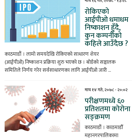
माघ १६ गते, २०७८ - १३:२८
रोकिएको
िकोड
आईपीओ धमाधम
निष्काशन हुँदै,
ोना
कुन कम्पनीको
ेश
कहिले आउँदैछ ?
काठमाडौं । लामो समयदेखि रोकिएको साधारण शेयर
(आईपीओ) निष्काशन प्रक्रिया शुरु भएको छ । बोर्डको सञ्चालक
समितिले निर्णय गरेर सर्वसाधारणका लागि आईपीओ जारी ...
माघ १४ गते, २०७८ - २०:०२
परीक्षणमध्ये ६०
प्रतिशतमा कोरोना
सङ्क्रमण
काठमाडौं । काठमाडौँ
महानगरपालिकामा