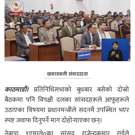
खबरडबली संवाददाता
काठमाडौं। 
प्रतिनिधिसभाको बुधबार बसेको दोस्रो 
बैठकमा पनि विपक्षी दलका सांसदहरूले आफूहरूले 
उठाएका विषयमा प्रधानमन्त्रीले सदनमै उपस्थित भएर 
स्पष्ट जवाफ दिनुपर्ने माग दोहोर्‍याएका छन्।
नेकपा ९एमाले०का सांसद राजेन्द्रकुमार राईले 