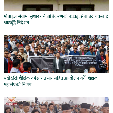
मोबाइल सेवामा सुधार गर्न प्राधिकरणको कडाइ, सेवा प्रदायकलाई
आठबुँदे निर्देशन
भदौदेखि शैक्षिक र पेसागत मागसहित आन्दोलन गर्ने शिक्षक
महासंघको निर्णय