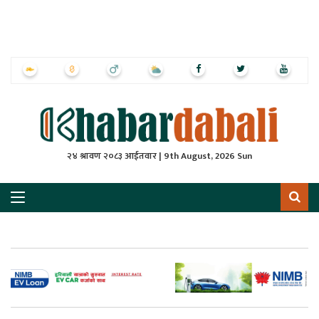
ृष्‍ठ
ाचार
पत्रिका
्राष्ट्रिय
२४ श्रावण २०८३ आईतवार | 9th August, 2026 Sun
स
ली
ली
लकुद
ेश