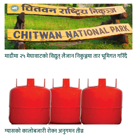
माडीमा २५ मेघावाटको विद्युत् लैजान निकुञ्जमा तार भूमिगत गरिँदै
ग्यासको कालोबजारी रोक्न अनुगमन तीव्र