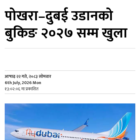
पोखरा–दुबई उडानको
िकोड
बुकिङ २०२७ सम्म खुला
ोना
ेश
आषाढ़ २२ गते, २०८३ सोमवार
6th July, 2026 Mon
१३:०२:०६ मा प्रकाशित