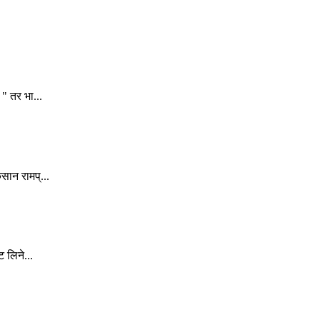
" तर भा...
सान रामप्...
 लिने...