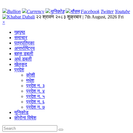
Bullion
Currency
युनिकोड
मौसम
Facebook
Twitter
Youtube
२२ श्रावण २०८३ शुक्रबार | 7th August, 2026 Fri
×
गृहपृष्‍ठ
समाचार
पत्रपत्रिका
अन्तर्राष्ट्रिय
बहस डबली
अर्थ डबली
खेलकुद
प्रदेश
कोशी
मधेश
प्रदेश न. ३
प्रदेश न. ४
प्रदेश न. ५
प्रदेश न. ६
प्रदेश न. ७
युनिकोड
कोरोना विषेश