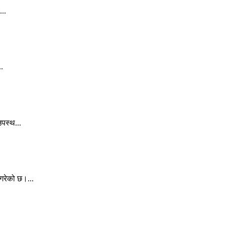
...
..
पस्थ...
गरेको छ।...