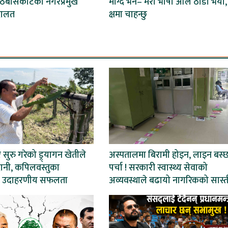
ठबीसकोटका नगरप्रमुख
माग्दै भने– मेरो भाषा अलि ठाडो भयो,
दालत
क्षमा चाहन्छु
ेर सुरु गरेको ड्र्यागन खेतीले
अस्पतालमा बिरामी होइन, लाइन बस्
ानी, कपिलवस्तुका
पर्चा ! सरकारी स्वास्थ्य सेवाको
 उदाहरणीय सफलता
अव्यवस्थाले बढायो नागरिकको सास्त