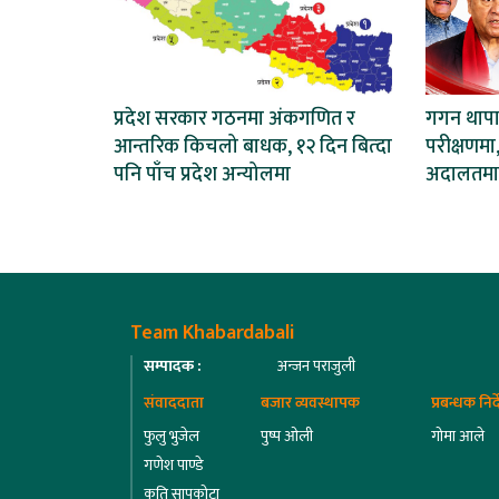
प्रदेश सरकार गठनमा अंकगणित र
गगन थापाल
आन्तरिक किचलो बाधक, १२ दिन बित्दा
परीक्षणमा,
पनि पाँच प्रदेश अन्योलमा
अदालतमा
Team Khabardabali
सम्पादक :
अन्जन पराजुली
संवाददाता
बजार व्यवस्थापक
प्रबन्धक निर
फुलु भुजेल
पुष्प ओली
गोमा आले
गणेश पाण्डे
कृति सापकोटा