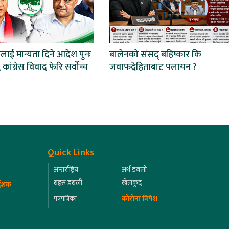
ाई मान्यता दिने आदेश पुनः
बालेनको संसद् बहिष्कार कि
 कांग्रेस विवाद फेरि सर्वोच्च
जवाफदेहिताबाट पलायन ?
Quick Links
अन्तर्राष्ट्रिय
अर्थ डबली
बहस डबली
खेलकुद
्देशक
पत्रपत्रिका
कोरोना विषेश