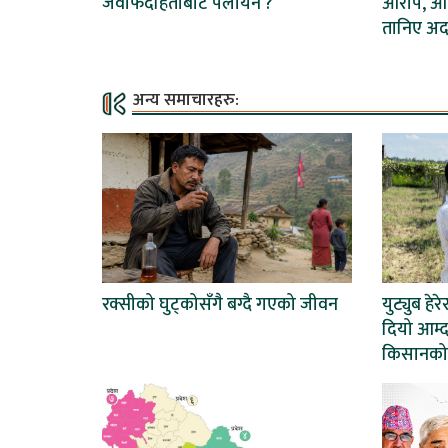
जवाफदेहिताबाट पलायन ?
आरोप, आ
तानिए अ
अन्य समाचारहरु:
रक्सीको घुट्कोसँगै बग्दै गएको जीवन
युट्युब हेर
दियो आम्द
किसानको