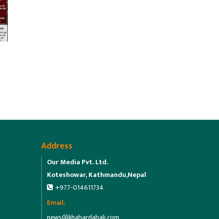
Address
Our Media Pvt. Ltd.
Koteshowar, Kathmandu,Nepal
+977-014611734
Email:
news@khabardabali.com