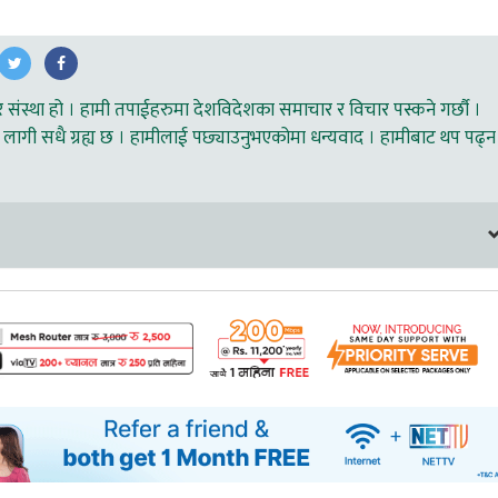
ंस्था हो । हामी तपाईहरुमा देशविदेशका समाचार र विचार पस्कने गर्छौ ।
लागी सधै ग्रह्य छ । हामीलाई पछ्याउनुभएकोमा धन्यवाद । हामीबाट थप पढ्न