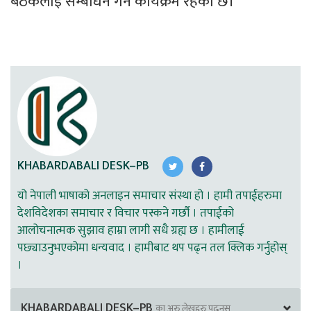
बैठकलाई सम्बोधन गर्ने कार्यक्रम रहेको छ।
KHABARDABALI DESK–PB
यो नेपाली भाषाको अनलाइन समाचार संस्था हो । हामी तपाईहरुमा
देशविदेशका समाचार र विचार पस्कने गर्छौ । तपाईको
आलोचनात्मक सुझाव हाम्रा लागी सधै ग्रह्य छ । हामीलाई
पछ्याउनुभएकोमा धन्यवाद । हामीबाट थप पढ्न तल क्लिक गर्नुहोस्
।
KHABARDABALI DESK–PB
का अरु लेखहरु पढ्नुस्