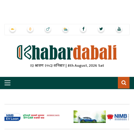
ृष्‍ठ
ाचार
पत्रिका
्राष्ट्रिय
२३ श्रावण २०८३ शनिबार | 8th August, 2026 Sat
स
ली
ली
लकुद
ेश