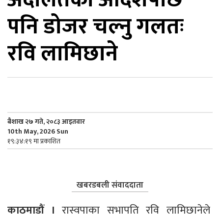
पनि डोजर चल्नु गलतः
िकोड
रवि लामिछाने
ोना
ेश
बैशाख २७ गते, २०८३ आइतवार
10th May, 2026 Sun
१९:३४:१९ मा प्रकाशित
खबरडबली संवाददाता
काठमाडौं ।
 रास्वपाका सभापति रवि लामिछानेले 