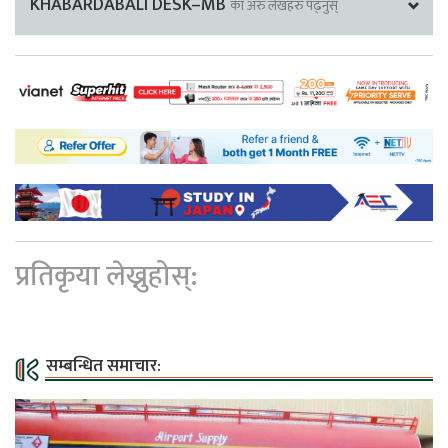
KHABARDABALI DESK–MB
का अरु लेखहरु पढ्नुस्
प्रतिकृया लेख्नुहोस्:
सम्बन्धित समाचार: