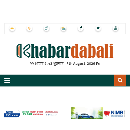
ृष्‍ठ
ाचार
पत्रिका
्राष्ट्रिय
२२ श्रावण २०८३ शुक्रबार | 7th August, 2026 Fri
स
ली
ली
लकुद
ेश