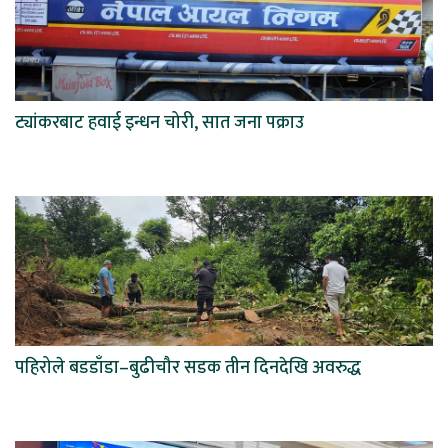
ट्यांकरबाट हवाई इन्धन चोरी, सात जना पक्राउ
पहिरोले बडडाँडा–बुढीचौर सडक तीन दिनदेखि अवरुद्ध