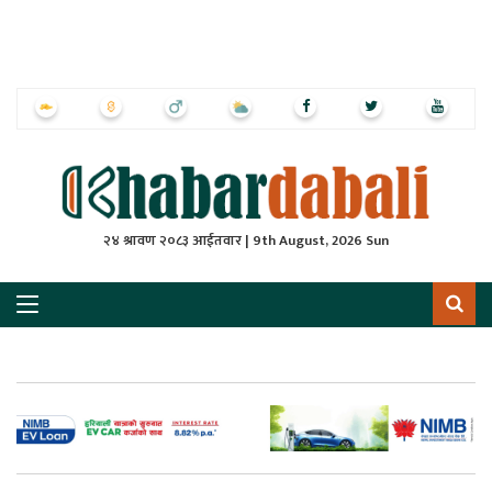
ृष्‍ठ
ाचार
पत्रिका
्राष्ट्रिय
२४ श्रावण २०८३ आईतवार | 9th August, 2026 Sun
स
ली
ली
लकुद
ेश