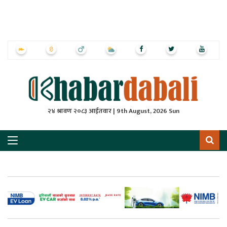
ृष्‍ठ
ाचार
पत्रिका
्राष्ट्रिय
२४ श्रावण २०८३ आईतवार | 9th August, 2026 Sun
स
ली
ली
लकुद
ेश