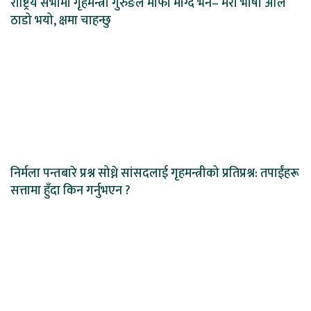
राष्ट्रिय सभामा गृहमन्त्री गुरुङले माफी माग्दै भने– मेरो भाषा अलि
ठाडो भयो, क्षमा चाहन्छु
निर्मला पन्तबारे प्रश्न सोध्ने सांसदलाई गृहमन्त्रीको प्रतिप्रश्न: तपाईंहरू
सत्तामा हुँदा किन गर्नुभएन ?