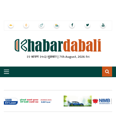
ृष्‍ठ
ाचार
पत्रिका
्राष्ट्रिय
२२ श्रावण २०८३ शुक्रबार | 7th August, 2026 Fri
स
ली
ली
लकुद
ेश