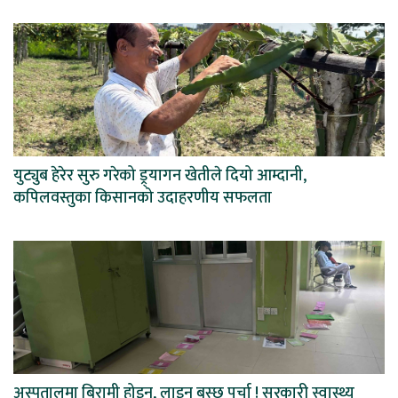
युट्युब हेरेर सुरु गरेको ड्र्यागन खेतीले दियो आम्दानी,
कपिलवस्तुका किसानको उदाहरणीय सफलता
अस्पतालमा बिरामी होइन, लाइन बस्छ पर्चा ! सरकारी स्वास्थ्य