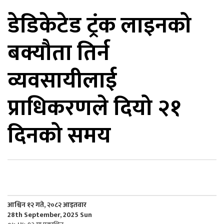
डेडिकेटेड ट्रंक लाइनको
िकोड
बक्यौता तिर्न
ोना
ेश
व्यवसायीलाई
प्राधिकरणले दियो २१
दिनको समय
आश्विन १२ गते, २०८२ आइतवार
28th September, 2025 Sun