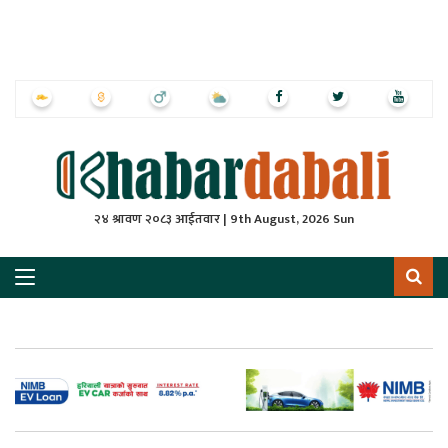
ृष्‍ठ
ाचार
पत्रिका
्राष्ट्रिय
२४ श्रावण २०८३ आईतवार | 9th August, 2026 Sun
स
ली
ली
लकुद
ेश