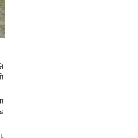
ि 
ो 
मा 
ड 
, 