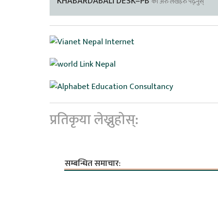
KHABARDABALI DESK–PB
का अरु लेखहरु पढ्नुस्
प्रतिकृया लेख्नुहोस्:
सम्बन्धित समाचार: