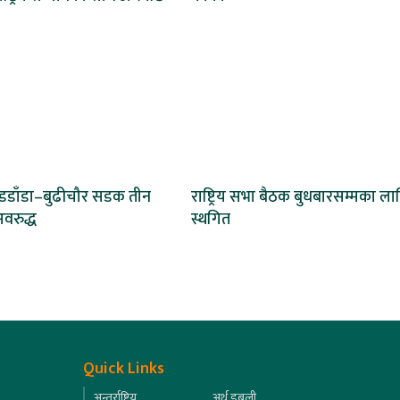
बडडाँडा–बुढीचौर सडक तीन
राष्ट्रिय सभा बैठक बुधबारसम्मका ला
वरुद्ध
स्थगित
Quick Links
अन्तर्राष्ट्रिय
अर्थ डबली