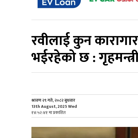
रवीलाई कुन कारागार स
भईरहेको छ : गृहमन्त्र
श्रावण २९ गते, २०८२ बुधवार
13th August, 2025 Wed
१४:५२:४१ मा प्रकाशित