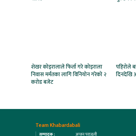
शेखर कोइरालाले फिर्ता गरे कोइराला
पहिरोले 
निवास मर्मतका लागि विनियोन गरेको २
दिनदेखि अ
करोड बजेट
Team Khabardabali
सम्पादक :
अन्जन पराजुली