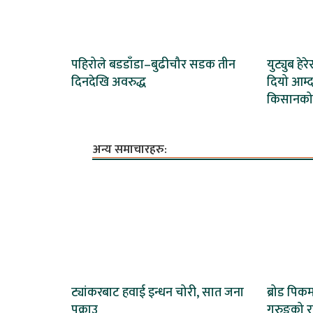
पहिरोले बडडाँडा–बुढीचौर सडक तीन
युट्युब हेर
दिनदेखि अवरुद्ध
दियो आम्द
किसानको
अन्य समाचारहरु:
ट्यांकरबाट हवाई इन्धन चोरी, सात जना
ब्रोड पिकम
पक्राउ
गुरुङको राष