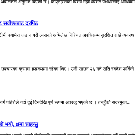
वोच्च अदालतले अनुमति दिएको छ। काङ्ग्रेसको विशेष महाधिवेशन पक्षधरलाई आधिकारि
ट सर्वोच्चबाट दरपिठ
ी क्यामेरा जडान गरी त्यसको अभिलेख निश्चित अवधिसम्म सुरक्षित राख्ने व्यवस्था
देउवा उपचारका क्रममा हङकङमा रहेका थिए। उनी साउन २६ गते राति स्वदेश फर्किने 
्ग पहिरोले गर्दा दुई दिनदेखि पूर्ण रूपमा अवरुद्ध भएको छ । तनहुँको सदरमुका...
ो भयो, क्षमा चाहन्छु