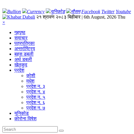
Bullion
Currency
युनिकोड
मौसम
Facebook
Twitter
Youtube
२१ श्रावण २०८३ बिहीबार | 6th August, 2026 Thu
×
गृहपृष्‍ठ
समाचार
पत्रपत्रिका
अन्तर्राष्ट्रिय
बहस डबली
अर्थ डबली
खेलकुद
प्रदेश
कोशी
मधेश
प्रदेश न. ३
प्रदेश न. ४
प्रदेश न. ५
प्रदेश न. ६
प्रदेश न. ७
युनिकोड
कोरोना विषेश