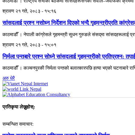
काठमाडौं । राष्ट्रिय सभाको बैठकमा सांसदहरूसँगको सवाल–जवाफका क्रममा प्रय
श्रावण २१ गते, २०८३ - १५:१६
सांसदलाई प्रश्न नसोध्न निर्देशन दिएको भन्दै गृहमन्त्रीप्रति कांग्रे
काठमाडौँ । नेपाली कांग्रेसले गृहमन्त्री सुधन गुरुङले संसद्‌मा सांसदहरूलाई प्र
श्रावण २१ गते, २०८३ - १५:०१
निर्मला पन्तबारे प्रश्न सोध्ने सांसदलाई गृहमन्त्रीको प्रतिप्रश्न: तपाई
काठमाडौँ । कञ्चनपुरकी निर्मला पन्तको बलात्कारपछि हत्या भएको घटनाबारे राष्ट
अरु धेरै
प्रतिकृया लेख्नुहोस्:
सम्बन्धित समाचार: