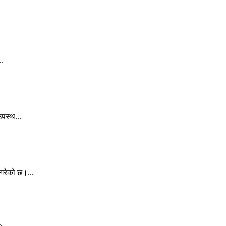
..
पस्थ...
गरेको छ।...