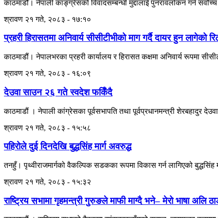
काठमाडौँ। नेपाली काङ्ग्रेसको विवादसम्बन्धी मुद्दालाई पुनरावलोकन गर्न सर्
श्रावण २१ गते, २०८३ - १७:१०
प्रहरी हिरासतमा अनिवार्य सीसीटीभीको माग गर्दै दायर हुन लागेको रि
काठमाडौं। नेपालभरका प्रहरी कार्यालय र हिरासत कक्षमा अनिवार्य रूपमा सीसीटीभ
श्रावण २१ गते, २०८३ - १६:०९
देउवा साउन २६ गते स्वदेश फर्किँदै
काठमाडौं । नेपाली कांग्रेसका पूर्वसभापति तथा पूर्वप्रधानमन्त्री शेरबहादुर 
श्रावण २१ गते, २०८३ - १५:५८
पहिरोले दुई दिनदेखि बुद्धसिंह मार्ग अवरुद्ध
तनहुँ। पृथ्वीराजमार्गको वैकल्पिक सडकका रूपमा विकास गर्न लागिएको बुद्धसिंह मार
श्रावण २१ गते, २०८३ - १५:३२
राष्ट्रिय सभामा गृहमन्त्री गुरुङले माफी माग्दै भने– मेरो भाषा अलि ठाड