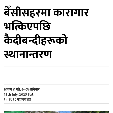
बेँसीसहरमा कारागार
िकोड
भत्किएपछि
ोना
ेश
कैदीबन्दीहरूको
स्थानान्तरण
श्रावण ४ गते, २०८२ शनिवार
19th July, 2025 Sat
१५:१९:१८ मा प्रकाशित