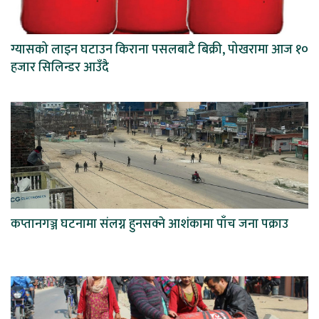
ग्यासको लाइन घटाउन किराना पसलबाटै बिक्री, पोखरामा आज १०
हजार सिलिन्डर आउँदै
कप्तानगञ्ज घटनामा संलग्न हुनसक्ने आशंकामा पाँच जना पक्राउ