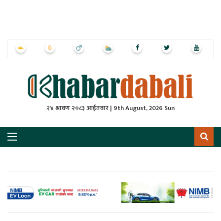
ृष्‍ठ
ाचार
पत्रिका
्राष्ट्रिय
२४ श्रावण २०८३ आईतवार | 9th August, 2026 Sun
स
ली
ली
लकुद
ेश