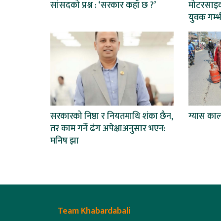
सांसदको प्रश्न : ‘सरकार कहाँ छ ?’
मोटरसाइक
युवक गम्भ
सरकारको निष्ठा र नियतमाथि शंका छैन,
ग्यास का
तर काम गर्ने ढंग अपेक्षाअनुसार भएन:
मनिष झा
Team Khabardabali