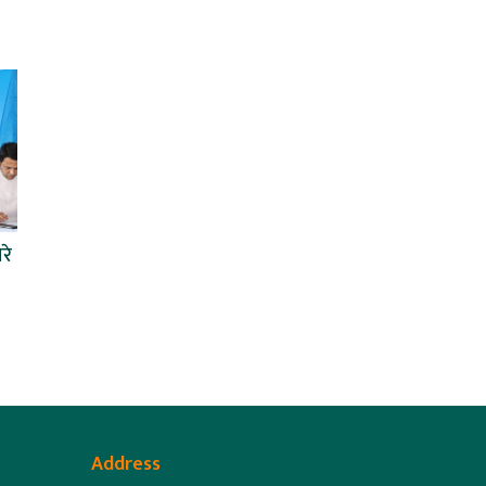
रे
Address