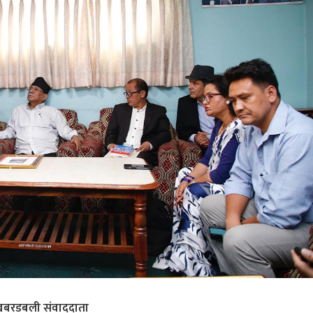
बरडबली संवाददाता