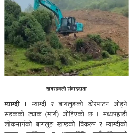
खबरडबली संवाददाता
म्याग्दी । 
म्याग्दी र बागलुङको ढोरपाटन जोड्ने 
सडकको ट्याक (मार्ग) जोडिएको छ । मध्यपहाडी 
लोकमार्गको बागलुङ खण्डको विकल्प र म्याग्दीको 