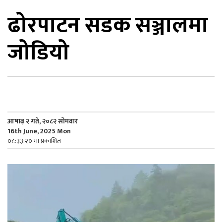
ढोरपाटन सडक सञ्जालमा
िकोड
जोडियो
ोना
ेश
आषाढ़ २ गते, २०८२ सोमवार
16th June, 2025 Mon
०८:३३:२० मा प्रकाशित