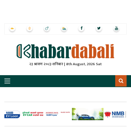
ृष्‍ठ
ाचार
पत्रिका
्राष्ट्रिय
२३ श्रावण २०८३ शनिबार | 8th August, 2026 Sat
स
ली
ली
लकुद
ेश