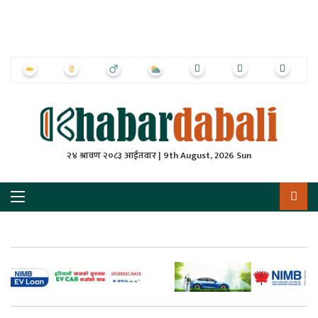
ृष्‍ठ
ाचार
पत्रिका
्राष्ट्रिय
२४ श्रावण २०८३ आईतवार | 9th August, 2026 Sun
स
ली
ली
लकुद
ेश