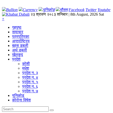
Bullion
Currency
युनिकोड
मौसम
Facebook
Twitter
Youtube
२३ श्रावण २०८३ शनिबार | 8th August, 2026 Sat
×
गृहपृष्‍ठ
समाचार
पत्रपत्रिका
अन्तर्राष्ट्रिय
बहस डबली
अर्थ डबली
खेलकुद
प्रदेश
कोशी
मधेश
प्रदेश न. ३
प्रदेश न. ४
प्रदेश न. ५
प्रदेश न. ६
प्रदेश न. ७
युनिकोड
कोरोना विषेश