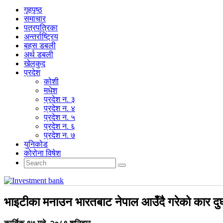
गृहपृष्‍ठ
समाचार
पत्रपत्रिका
अन्तर्राष्ट्रिय
बहस डबली
अर्थ डबली
खेलकुद
प्रदेश
कोशी
मधेश
प्रदेश न. ३
प्रदेश न. ४
प्रदेश न. ५
प्रदेश न. ६
प्रदेश न. ७
युनिकोड
कोरोना विषेश
भाइटीका मनाउन भारतबाट नेपाल आउँदै गरेको कार दुर्घट