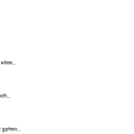
 बजेसम...
ागि...
ुङ्गेश्वर...