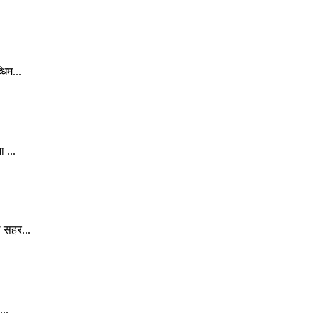
िम...
 ...
े सहर...
...