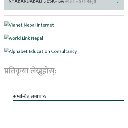
KHABARDABALI DESK–GA
का अरु लेखहरु पढ्नुस्
प्रतिकृया लेख्नुहोस्:
सम्बन्धित समाचार: