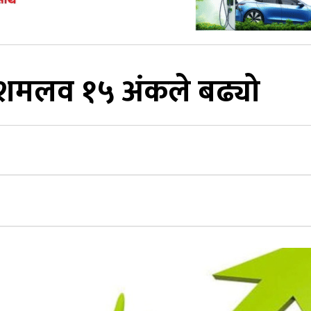
दशमलव १५ अंकले बढ्यो