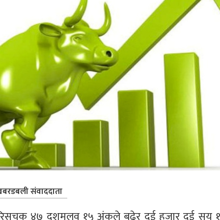
बरडबली संवाददाता
) परिसूचक ४७ दशमलव १५ अंकले बढेर दुई हजार दुई सय १