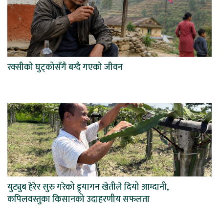
रक्सीको घुट्कोसँगै बग्दै गएको जीवन
युट्युब हेरेर सुरु गरेको ड्र्यागन खेतीले दियो आम्दानी,
कपिलवस्तुका किसानको उदाहरणीय सफलता