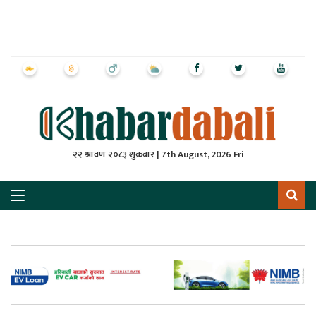
ृष्‍ठ
ाचार
पत्रिका
्राष्ट्रिय
२२ श्रावण २०८३ शुक्रबार | 7th August, 2026 Fri
स
ली
ली
लकुद
ेश