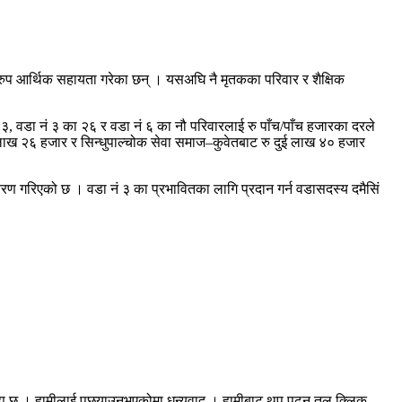
्वरुप आर्थिक सहायता गरेका छन् । यसअघि नै मृतकका परिवार र शैक्षिक
४३, वडा नं ३ का २६ र वडा नं ६ का नौ परिवारलाई रु पाँच/पाँच हजारका दरले
 लाख २६ हजार र सिन्धुपाल्चोक सेवा समाज–कुवेतबाट रु दुई लाख ४० हजार
्तरण गरिएको छ । वडा नं ३ का प्रभावितका लागि प्रदान गर्न वडासदस्य दमैसिं
रह्य छ । हामीलाई पछ्याउनुभएकोमा धन्यवाद । हामीबाट थप पढ्न तल क्लिक