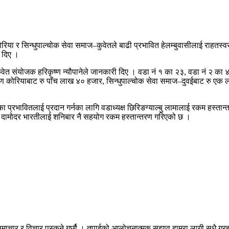
ोरिया र सिन्धुपाल्चोक सेवा समाज–कुवेतले बाढी प्रभावित हेलम्बुवासीलाई राहतस
 दिए ।
ुवेत संयोजक हरिकृष्ण न्यौपानेले जानकारी दिए । वडा नं १ का २३, वडा नं २ का 
षिण कोरियाबाट रु पाँच लाख ४० हजार, सिन्धुपाल्चोक सेवा समाज–दुवईबाट रु एक
 प्रभावितलाई प्रदान गर्नका लागि वडाध्यक्ष छिरिङग्याल्बु लामालाई रकम हस्तान
क दामोदर भारतीलाई शनिबार नै सहयोग रकम हस्तान्तरण गरिएको छ ।
माचार र विचार पस्कने गर्छौ । तपाईको आलोचनात्मक सुझाव हाम्रा लागी सधै ग्