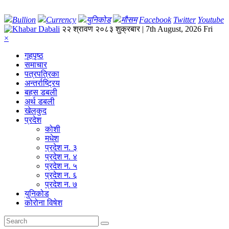
Bullion
Currency
युनिकोड
मौसम
Facebook
Twitter
Youtube
२२ श्रावण २०८३ शुक्रबार | 7th August, 2026 Fri
×
गृहपृष्‍ठ
समाचार
पत्रपत्रिका
अन्तर्राष्ट्रिय
बहस डबली
अर्थ डबली
खेलकुद
प्रदेश
कोशी
मधेश
प्रदेश न. ३
प्रदेश न. ४
प्रदेश न. ५
प्रदेश न. ६
प्रदेश न. ७
युनिकोड
कोरोना विषेश