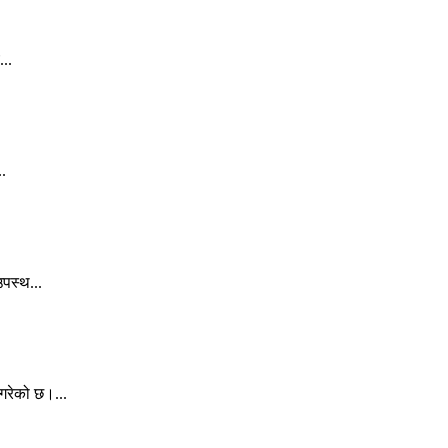
...
..
पस्थ...
गरेको छ।...