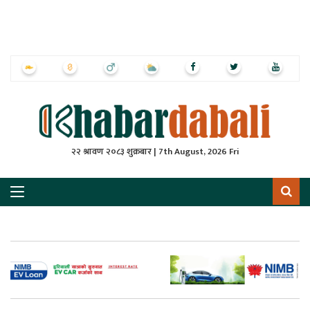
ृष्‍ठ
ाचार
पत्रिका
्राष्ट्रिय
२२ श्रावण २०८३ शुक्रबार | 7th August, 2026 Fri
स
ली
ली
लकुद
ेश