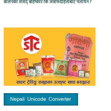
बालेनको संसद् बहिष्कार कि जवाफदेहिताबाट पलायन ?