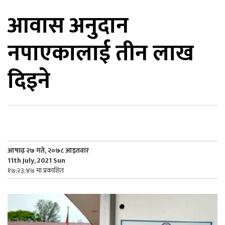
आवास अनुदान
िकोड
नपाएकालाई तीन लाख
ोना
ेश
दिइने
आषाढ़ २७ गते, २०७८ आइतवार
11th July, 2021 Sun
१७:२३:४७ मा प्रकाशित