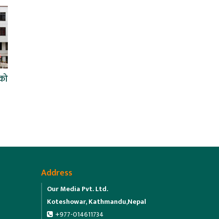
िको
Address
Our Media Pvt. Ltd.
Koteshowar, Kathmandu,Nepal
+977-014611734