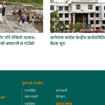
गेर पनि रोकियो तटबन्ध :
सानेपामा कांग्रेस केन्द्रीय कार्यसमित
ीको श्रमदानमै छ गाउँको
बैठक सुरु
Quick Links
अन्तर्राष्ट्रिय
अर्थ डबली
बहस डबली
खेलकुद
्देशक
पत्रपत्रिका
कोरोना विषेश