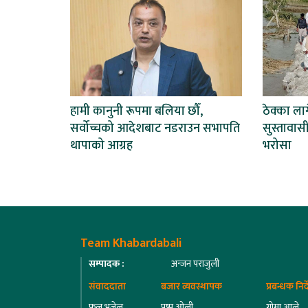
हामी कानुनी रूपमा बलिया छौँ,
ठेक्का ला
सर्वोच्चको आदेशबाट नडराउन सभापति
सुस्तावास
थापाको आग्रह
भरोसा
Team Khabardabali
सम्पादक :
अन्जन पराजुली
संवाददाता
बजार व्यवस्थापक
प्रबन्धक निर
फुलु भुजेल
पुष्प ओली
गोमा आले