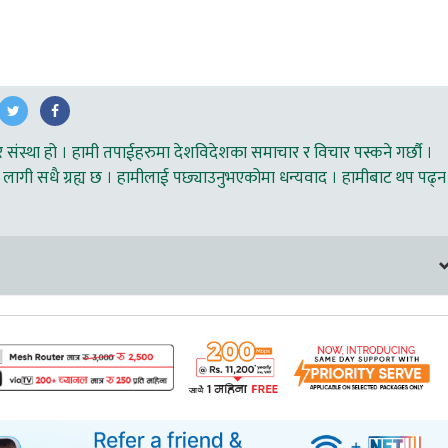
ंस्था हो । हामी तपाईहरुमा देशविदेशका समाचार र विचार पस्कने गर्छौ ।
लागी सधै ग्रह्य छ । हामीलाई पछ्याउनुभएकोमा धन्यवाद । हामीबाट थप पढ्न