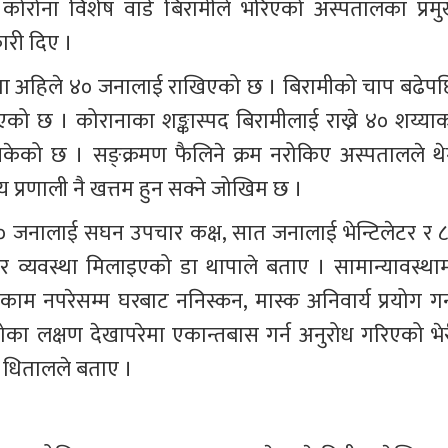
रोना विशेष वार्ड बिरामीले भरिएको अस्पतालका प्रमु
कारी दिए ।
 अहिले ४० जनालाई राखिएको छ । बिरामीको चाप बढेपछ
ो छ । कोरानाका शङ्कास्पद बिरामीलाई राख्ने ४० शय्याक
ेको छ । सङ्क्रमण फैलिने क्रम नरोकिए अस्पतालले थेग्
्य प्रणाली नै खत्तम हुन सक्ने जोखिम छ ।
४० जनालाई सघन उपचार कक्ष, सात जनालाई भेन्टिलेटर र ८
र व्यवस्था मिलाइएको डा थापाले बताए । सामान्यावस्थाम
म नपरेसम्म घरबाट ननिस्कन, मास्क अनिवार्य प्रयोग गर्न
ोका लक्षण देखापरेमा एकान्तबास गर्न अनुरोध गरिएको भेर
द धितालले बताए ।