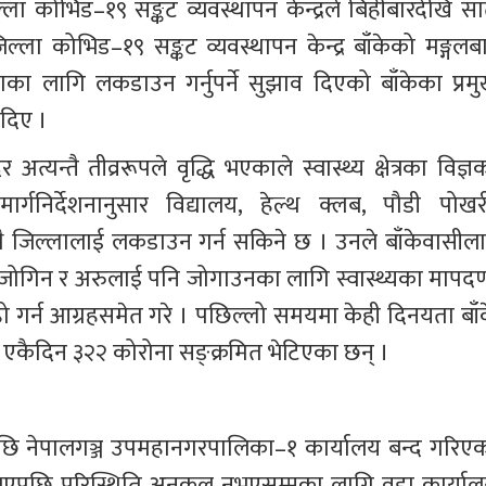
ला कोभिड–१९ सङ्कट व्यवस्थापन केन्द्रले बिहीबारदेखि सा
ा कोभिड–१९ सङ्कट व्यवस्थापन केन्द्र बाँकेको मङ्गलबा
 लागि लकडाउन गर्नुपर्ने सुझाव दिएको बाँकेका प्रमु
दिए ।
न्तै तीव्ररूपले वृद्धि भएकाले स्वास्थ्य क्षेत्रका विज्ञक
्गनिर्देशनानुसार विद्यालय, हेल्थ क्लब, पौडी पोखरी
थै जिल्लालाई लकडाउन गर्न सकिने छ । उनले बाँकेवासीला
ोगिन र अरुलाई पनि जोगाउनका लागि स्वास्थ्यका मापदण्
ोहो गर्न आग्रहसमेत गरे । पछिल्लो समयमा केही दिनयता बाँक
्रै एकैदिन ३२२ कोरोना सङ्क्रमित भेटिएका छन् ।
एपछि नेपालगञ्ज उपमहानगरपालिका–१ कार्यालय बन्द गरिएक
ि भएपछि परिस्थिति अनुकूल नभएसम्मका लागि वडा कार्याल