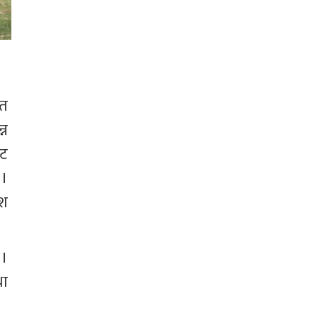
गत 
न 
ट 
। 
श 
। 
ा 