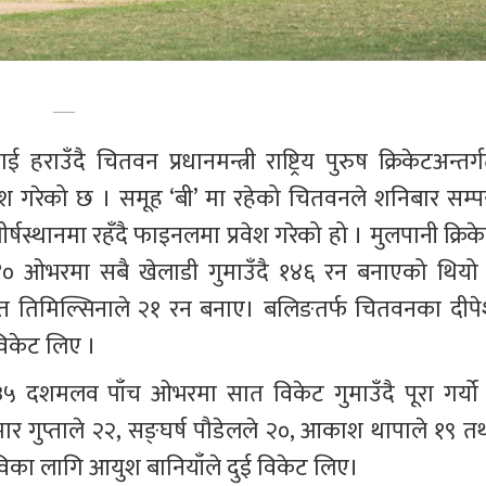
 हराउँदै चितवन प्रधानमन्त्री राष्ट्रिय पुरुष क्रिकेटअन्तर्
ेश गरेको छ । समूह ‘बी’ मा रहेको चितवनले शनिबार सम्पन्
्षस्थानमा रहँदै फाइनलमा प्रवेश गरेको हो । मुलपानी क्रिके
े ४० ओभरमा सबै खेलाडी गुमाउँदै १४६ रन बनाएको थियो 
सान्त तिमिल्सिनाले २१ रन बनाए। बलिङतर्फ चितवनका दीपे
 विकेट लिए ।
 दशमलव पाँच ओभरमा सात विकेट गुमाउँदै पूरा गर्यो 
र गुप्ताले २२, सङ्घर्ष पौडेलले २०, आकाश थापाले १९ तथ
विका लागि आयुश बानियाँले दुई विकेट लिए।