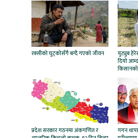
रक्सीको घुट्कोसँगै बग्दै गएको जीवन
युट्युब हेर
दियो आम्द
किसानको
प्रदेश सरकार गठनमा अंकगणित र
गगन थापाल