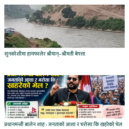
सुनकोशीमा हामफालेर श्रीमान्–श्रीमती बेपत्ता
प्रधानमन्त्री बालेन शाह : जनताकाे आशा र भरोसा कि खहरेकाे भेल