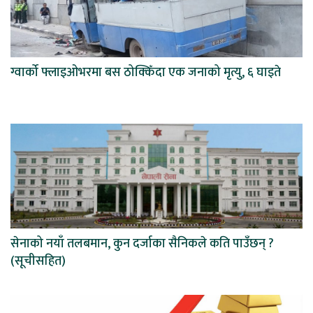
ग्वार्को फ्लाइओभरमा बस ठोक्किँदा एक जनाको मृत्यु, ६ घाइते
सेनाको नयाँ तलबमान, कुन दर्जाका सैनिकले कति पाउँछन् ?
(सूचीसहित)