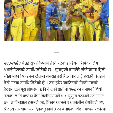
काठमाडौं ।
चेन्नई सुपरकिंग्सले तेस्रो पटक इण्डियन प्रिमियर लिग
९आईपीएलको उपाधि जीतेको छ । मुम्बइको वानखेड़े स्टेडियममा हिजो
साँझ भएको फाइनल खेलमा सनराइजर्स हैदराबादलाई हराउदै चेन्नइले
तेस्रो पटक उपाधि जितेको हो । टस हारेर ब्याटिङको निम्तो पाएको
हैदराबादले पूरा ओभरमा ६ किकेटको क्षतीमा १७८ रन बनाएको थियो ।
उसका लागि कप्तान केन विलीएम्सनले ४७, युसुफ पठानले नट आउट
४५, शाकिवअल हसनले २३, शिखर धवनले २६ कार्लोस ब्रैथवेटले २१,
श्रीवत्स गोस्वामी ५ र दिपक हुडाले ३ रन बनाएका थिए । मध्यम स्कोरमा