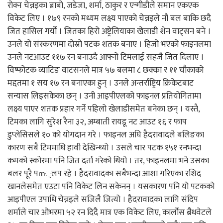
रोक्न चेन्नइका ब्राबो, जडेजा, शर्मा, ठाकुर र एन्गीडीले समान एकएक
विकेट लिए । १७९ रनको मध्यम लक्ष्य पाएको चेन्नइले नौ बल बाकि छदै
जित हासिल गर्यो । जितका हिरो अष्ट्रेलियाका खेलाडी शेन वाट्सन बने ।
उनले यो संस्करणमा दोस्रो पटक शतक बनाए । हिजो भएको फाइनलमा
उनले नटआउट ११७ रन बनाउदै आफ्नो टिमलाई सहजै जित दिलाए ।
विष्फोटक व्याटिङ वाटसनले मात्र ५७ बलमा ८ छक्का र ११ चौकाको
मद्दतमा १ सय १७ रन बनाएका हुन् । उनले अन्तर्राष्ट्रिय क्रिकेटबाट
सन्यास लिइसकेका छन् । उनी आइपीएलको फाइनल प्रतियोगितामा
लक्ष्य पाएर शतक प्रहार गर्ने पहिलो खेलाडीसमेत बनेका छन् । यस्तै,
टिमका लागि सुरेश रैना ३२, अम्बाती रायडू नट आउट १६ र फाप
डुप्लेसिसले १० को योगदान गरे । फाइनल अघि हैदरावादले बलिङका
कारण सबै टिममाथि हावी देखिन्थ्यो । उसले चार पटक १५१ रनभन्दा
कमको स्कोरमा पनि जित दर्ता गरेको थियो । तर, फाइनलमा भने उसका
बलर पूरै पm्लप रहे । हैदरावादका सबैभन्दा आशा गरिएका रशिद
खानलेसमेत एउटा पनि विकेट लिन सकेनन् । यसकारण पनि यो पटकको
आइपीएल उपाधि चेन्नइले सजिलै जित्यो । हैदरावादका लागि संदिप
शर्माले चार ओभरमा ५२ रन दिदै मात्र एक विकेट लिए, कार्लोस ब्रैथवेटले