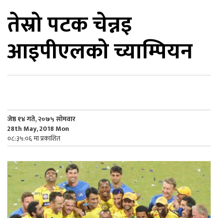
तेस्रो पटक चेन्नइ
िकोड
आइपीएलको च्याम्पियन
ोना
ेश
जेष्ठ १४ गते, २०७५ सोमवार
28th May, 2018 Mon
०८:३५:०६ मा प्रकाशित