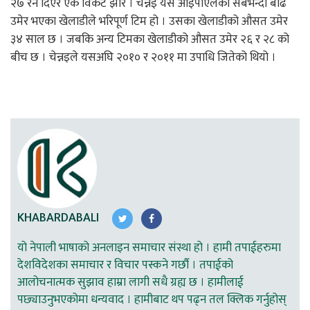
२७ रन दिएर एक विकेट झारे । चेन्नइ यस आइपीएलको सबैभन्दा बढि
उमेर भएका खेलाडीले भरिपूर्ण टिम हो । उसका खेलाडीको औसत उमेर
३४ साल छ । जबकि अन्य टिमका खेलाडीको औसत उमेर २६ र २८ को
बीच छ । चेन्नइले यसअघि २०१० र २०११ मा उपाधि जितेको थियो ।
KHABARDABALI
यो नेपाली भाषाको अनलाइन समाचार संस्था हो । हामी तपाईहरुमा
देशविदेशका समाचार र विचार पस्कने गर्छौ । तपाईको
आलोचनात्मक सुझाव हाम्रा लागी सधै ग्रह्य छ । हामीलाई
पछ्याउनुभएकोमा धन्यवाद । हामीबाट थप पढ्न तल क्लिक गर्नुहोस्