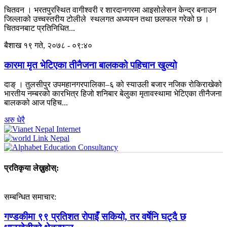
चितवन । भरतपुरस्थित वागीश्वरी र शारदानगरमा आइसोलेसन केन्द्र बनाउन
जिल्लाको उच्चस्तरीय टोलीले स्थलगत अध्ययन तथा छलफल गरेको छ ।
चितवनबाट प्रतिनिधित...
बैशाख १९ गते, २०७८ - ०९:४०
कारमा मृत भेटिएका तीनैजना बालकको पहिचान खुल्यो
दाङ् । तुलसीपुर उपमहानगरपालिका–६ को स्याउली बजार नजिक रोकिराखेको
भारतीय नम्बरको कारभित्र हिजो शनिबार बेलुका मृतावस्थामा भेटिएका तीनैजना
बालकको आज पहिच...
अरु धेरै
प्रतिकृया लेख्नुहोस्:
सम्बन्धित समाचार:
गण्डकीमा ९९ प्रतिशत रोपाइँ सकियो, तर वर्षेनि घट्दै छ