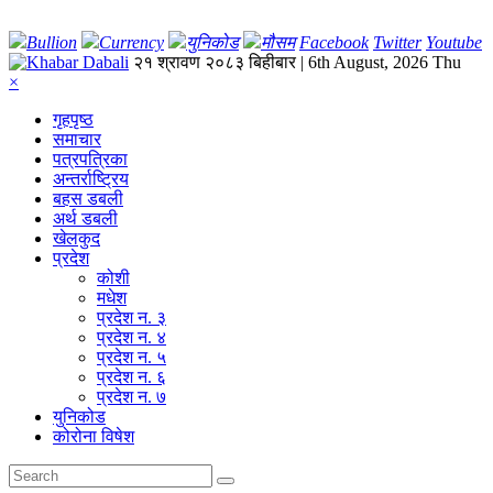
Bullion
Currency
युनिकोड
मौसम
Facebook
Twitter
Youtube
२१ श्रावण २०८३ बिहीबार | 6th August, 2026 Thu
×
गृहपृष्‍ठ
समाचार
पत्रपत्रिका
अन्तर्राष्ट्रिय
बहस डबली
अर्थ डबली
खेलकुद
प्रदेश
कोशी
मधेश
प्रदेश न. ३
प्रदेश न. ४
प्रदेश न. ५
प्रदेश न. ६
प्रदेश न. ७
युनिकोड
कोरोना विषेश