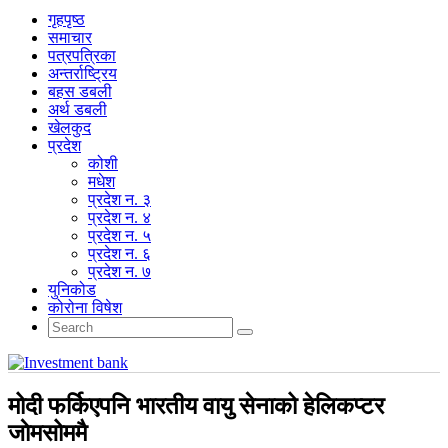
गृहपृष्‍ठ
समाचार
पत्रपत्रिका
अन्तर्राष्ट्रिय
बहस डबली
अर्थ डबली
खेलकुद
प्रदेश
कोशी
मधेश
प्रदेश न. ३
प्रदेश न. ४
प्रदेश न. ५
प्रदेश न. ६
प्रदेश न. ७
युनिकोड
कोरोना विषेश
मोदी फर्किएपनि भारतीय वायु सेनाको हेलिकप्टर
जाेमसोममै