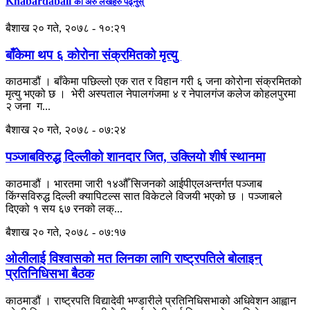
Khabardabali
का अरु लेखहरु पढ्नुस्
बैशाख २० गते, २०७८ - १०:२१
बाँकेमा थप ६ कोरोना संक्रमितको मृत्यु
काठमाडौं । बाँकेमा पछिल्लो एक रात र विहान गरी ६ जना कोरोना संक्रमितको
मृत्यु भएको छ । भेरी अस्पताल नेपालगंजमा ४ र नेपालगंज कलेज कोहलपुरमा
२ जना ग...
बैशाख २० गते, २०७८ - ०७:२४
पञ्जाबविरुद्ध दिल्लीको शानदार जित, उक्लियो शीर्ष स्थानमा
काठमाडौं । भारतमा जारी १४औँ सिजनको आईपीएलअन्तर्गत पञ्जाब
किंग्सविरुद्ध दिल्ली क्यापिटल्स सात विकेटले विजयी भएको छ । पञ्जाबले
दिएको १ सय ६७ रनको लक्...
बैशाख २० गते, २०७८ - ०७:१७
ओलीलाई विश्वासको मत लिनका लागि राष्ट्रपतिले बोलाइन्
प्रतिनिधिसभा बैठक
काठमाडौं । राष्ट्रपति विद्यादेवी भण्डारीले प्रतिनिधिसभाको अधिवेशन आह्वान