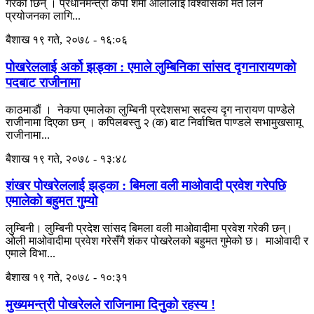
गरेकी छिन् । प्रधानमन्त्री केपी शर्मा ओलीलाई विश्वासको मत लिने
प्रयोजनका लागि...
बैशाख १९ गते, २०७८ - १६:०६
पोखरेललाई अर्को झड्का : एमाले लुम्बिनिका सांसद दृगनारायणको
पदबाट राजीनामा
काठमाडाैं । नेकपा एमालेका लुम्बिनी प्रदेशसभा सदस्य दृग नारायण पाण्डेले
राजीनामा दिएका छन् । कपिलबस्तु २ (क) बाट निर्वाचित पाण्डले सभामुखसामू
राजीनामा...
बैशाख १९ गते, २०७८ - १३:४८
शंखर पोखरेललाई झड्का : बिमला वली माओवादी प्रवेश गरेपछि
एमालेकाे बहुमत गुम्यो
लुम्बिनी। लुम्बिनी प्रदेश सांसद बिमला वली माओवादीमा प्रवेश गरेकी छन्।
ओली माओवादीमा प्रवेश गरेसँगै शंकर पोखरेलको बहुमत गुमेको छ। माओवादी र
एमाले विभा...
बैशाख १९ गते, २०७८ - १०:३१
मुख्यमन्त्री पोखरेलले राजिनामा दिनुको रहस्य !