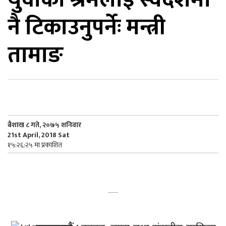
नै टिकाउनुपर्नेः मन्त्री
िकोड
तामाङ
ोना
ेश
बैशाख ८ गते, २०७५ शनिवार
21st April, 2018 Sat
१५:२६:२५ मा प्रकाशित