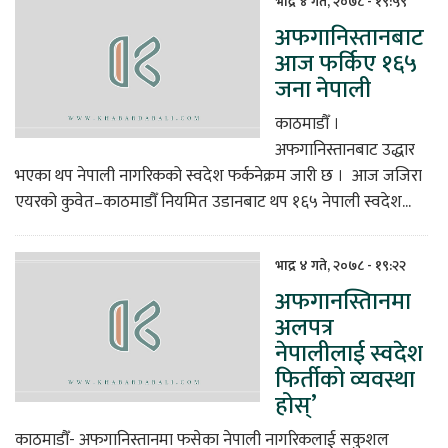
भाद्र ४ गते, २०७८ - १९:५९
अफगानिस्तानबाट
िकोड
आज फर्किए १६५
जना नेपाली
ोना
ेश
काठमाडौँ ।
अफगानिस्तानबाट उद्धार
भएका थप नेपाली नागरिकको स्वदेश फर्कनेक्रम जारी छ । आज जजिरा
एयरको कुवेत–काठमाडौँ नियमित उडानबाट थप १६५ नेपाली स्वदेश...
भाद्र ४ गते, २०७८ - १९:२२
अफगानस्तिानमा
अलपत्र
नेपालीलाई स्वदेश
फिर्तीको व्यवस्था
होस्’
काठमाडौँ- अफगानिस्तानमा फसेका नेपाली नागरिकलाई सकुशल