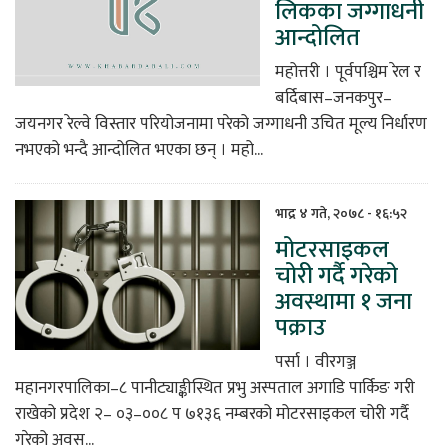
लिकका जग्गाधनी
आन्दोलित
महोत्तरी । पूर्वपश्चिम रेल र
बर्दिबास–जनकपुर–
जयनगर रेल्वे विस्तार परियोजनामा परेको जग्गाधनी उचित मूल्य निर्धारण
नभएको भन्दै आन्दोलित भएका छन् । महो...
भाद्र ४ गते, २०७८ - १६:५२
मोटरसाइकल
चोरी गर्दै गरेको
अवस्थामा १ जना
पक्राउ
पर्सा । वीरगञ्ज
महानगरपालिका–८ पानीट्याङ्कीस्थित प्रभु अस्पताल अगाडि पार्किङ गरी
राखेको प्रदेश २– ०३–००८ प ७१३६ नम्बरको मोटरसाइकल चोरी गर्दै
गरेको अवस...