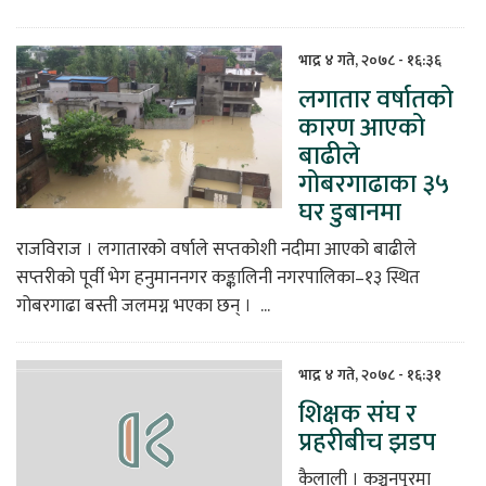
भाद्र ४ गते, २०७८ - १६:३६
लगातार वर्षातको
कारण आएको
बाढीले
गोबरगाढाका ३५
घर डुबानमा
राजविराज । लगातारको वर्षाले सप्तकोशी नदीमा आएको बाढीले
सप्तरीको पूर्वी भेग हनुमाननगर कङ्कालिनी नगरपालिका–१३ स्थित
गोबरगाढा बस्ती जलमग्न भएका छन् । ...
भाद्र ४ गते, २०७८ - १६:३१
शिक्षक संघ र
प्रहरीबीच झडप
कैलाली । कञ्चनपुरमा