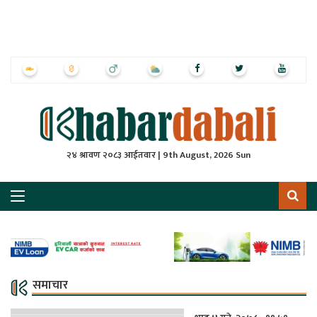
ृष्‍ठ
ाचार
पत्रिका
्राष्ट्रिय
२४ श्रावण २०८३ आईतवार | 9th August, 2026 Sun
स
ली
ली
लकुद
समाचार
ेश