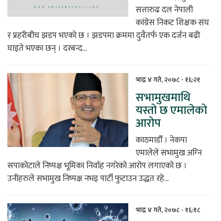
सत्तारुढ दल नेपाली
कांग्रेस निकट शिक्षक संघ
र प्रहरीबीच झडप भएको छ । झडपमा क्रममा दुवैतर्फ एक दर्जन बढी
घाइते भएका छन् । दरबन्द...
भाद्र ४ गते, २०७८ - १६:२१
सभामुखमाथि
यस्तो छ एमालेको
आरोप
काठमाडौँ । नेकपा
एमालेले सभामुख अग्‍नि
सपाकोटाले निष्‍पक्ष भूमिका निर्वाह नगरेको आरोप लगाएको छ ।
उनीहरुले सभामुख निष्‍पक्ष नभइ पार्टी फुटाउन उद्धत रहे...
भाद्र ४ गते, २०७८ - १६:१८